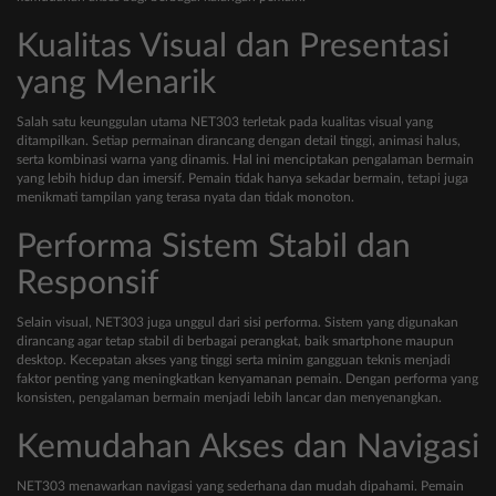
Kualitas Visual dan Presentasi
yang Menarik
Salah satu keunggulan utama NET303 terletak pada kualitas visual yang
ditampilkan. Setiap permainan dirancang dengan detail tinggi, animasi halus,
serta kombinasi warna yang dinamis. Hal ini menciptakan pengalaman bermain
yang lebih hidup dan imersif. Pemain tidak hanya sekadar bermain, tetapi juga
menikmati tampilan yang terasa nyata dan tidak monoton.
Performa Sistem Stabil dan
Responsif
Selain visual, NET303 juga unggul dari sisi performa. Sistem yang digunakan
dirancang agar tetap stabil di berbagai perangkat, baik smartphone maupun
desktop. Kecepatan akses yang tinggi serta minim gangguan teknis menjadi
faktor penting yang meningkatkan kenyamanan pemain. Dengan performa yang
konsisten, pengalaman bermain menjadi lebih lancar dan menyenangkan.
Kemudahan Akses dan Navigasi
NET303 menawarkan navigasi yang sederhana dan mudah dipahami. Pemain