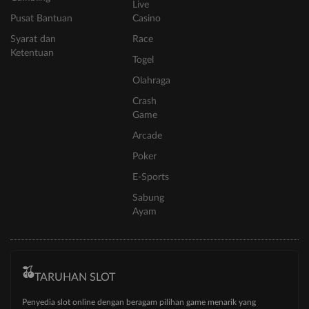
Live
Pusat Bantuan
Casino
Syarat dan
Race
Ketentuan
Togel
Olahraga
Crash
Game
Arcade
Poker
E-Sports
Sabung
Ayam
TARUHAN SLOT
Penyedia slot online dengan beragam pilihan game menarik yang