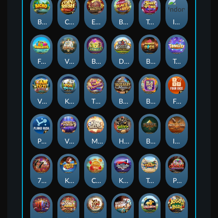
Bicho
Coin Rush Deluxe
European Roulette
Bai Cao Black & Red
Teen Patti Versus
Indonesian Animal Dice
Fruit Roulette
Vietnam Fish Prawn Crab
Burmese 6 Animals
Dota Hi-Lo
Bonus Dice
Tongits
Vietnam Rock Paper Scissors
Kingmaker Pok Deng
Thai Fish Prawn Crab GO!
Baccarat: Multi
Bai Cao Mystic Four
Four Dice
Plinko Rush
Video Poker
Minesweeper
Heist
Blackjack
Iron Dome
7 Up 7 Down
KM Power Ball
Coin Toss
KM Virtual Greyhound Racing
Toon Crash
Poker Roulette