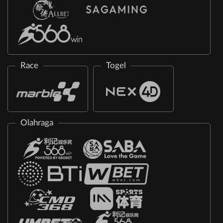
Race
Togel
Olahraga