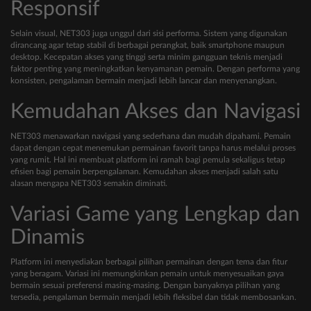
Responsif
Selain visual, NET303 juga unggul dari sisi performa. Sistem yang digunakan
dirancang agar tetap stabil di berbagai perangkat, baik smartphone maupun
desktop. Kecepatan akses yang tinggi serta minim gangguan teknis menjadi
faktor penting yang meningkatkan kenyamanan pemain. Dengan performa yang
konsisten, pengalaman bermain menjadi lebih lancar dan menyenangkan.
Kemudahan Akses dan Navigasi
NET303 menawarkan navigasi yang sederhana dan mudah dipahami. Pemain
dapat dengan cepat menemukan permainan favorit tanpa harus melalui proses
yang rumit. Hal ini membuat platform ini ramah bagi pemula sekaligus tetap
efisien bagi pemain berpengalaman. Kemudahan akses menjadi salah satu
alasan mengapa NET303 semakin diminati.
Variasi Game yang Lengkap dan
Dinamis
Platform ini menyediakan berbagai pilihan permainan dengan tema dan fitur
yang beragam. Variasi ini memungkinkan pemain untuk menyesuaikan gaya
bermain sesuai preferensi masing-masing. Dengan banyaknya pilihan yang
tersedia, pengalaman bermain menjadi lebih fleksibel dan tidak membosankan.