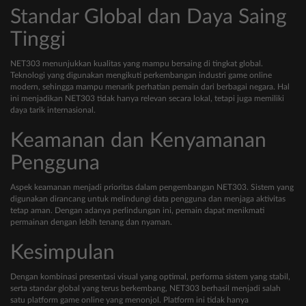
Standar Global dan Daya Saing
Tinggi
NET303 menunjukkan kualitas yang mampu bersaing di tingkat global.
Teknologi yang digunakan mengikuti perkembangan industri game online
modern, sehingga mampu menarik perhatian pemain dari berbagai negara. Hal
ini menjadikan NET303 tidak hanya relevan secara lokal, tetapi juga memiliki
daya tarik internasional.
Keamanan dan Kenyamanan
Pengguna
Aspek keamanan menjadi prioritas dalam pengembangan NET303. Sistem yang
digunakan dirancang untuk melindungi data pengguna dan menjaga aktivitas
tetap aman. Dengan adanya perlindungan ini, pemain dapat menikmati
permainan dengan lebih tenang dan nyaman.
Kesimpulan
Dengan kombinasi presentasi visual yang optimal, performa sistem yang stabil,
serta standar global yang terus berkembang, NET303 berhasil menjadi salah
satu platform game online yang menonjol. Platform ini tidak hanya