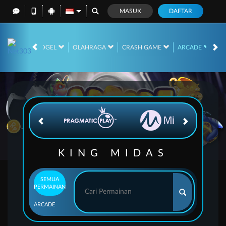
MASUK
DAFTAR
RACE
TOGEL
OLAHRAGA
CRASH GAME
ARCADE
P
KING MIDAS
SEMUA
PERMAINAN
ARCADE