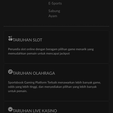
E-Sports
Sabung
Ayam
TARUHAN SLOT
Penyedia slot online dengan beragam pilihan game menarik yang
memudahkan pemain untuk mencapai jackpot
TARUHAN OLAHRAGA
Sportsbook Gaming Platform Terbaik menawarkan lebih banyak game,
odds yang lebih tinggi, dan menyediakan pilihan yang lebih banyak
untuk pemain.
TARUHAN LIVE KASINO