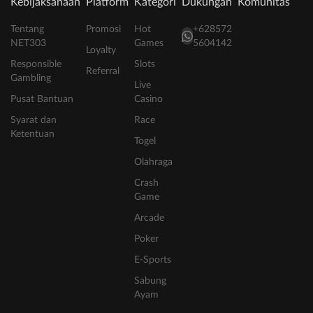
Kebijaksanaan
Platform
Kategori
Dukungan
Komunitas
Tentang
Promosi
Hot
+628572
NET303
Games
5604142
Loyalty
Responsible
Slots
Referral
Gambling
Live
Pusat Bantuan
Casino
Syarat dan
Race
Ketentuan
Togel
Olahraga
Crash
Game
Arcade
Poker
E-Sports
Sabung
Ayam