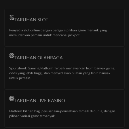
TARUHAN SLOT
Penyedia slot online dengan beragam pilihan game menarik yang
memudahkan pemain untuk mencapai jackpot
TARUHAN OLAHRAGA
Sportsbook Gaming Platform Terbaik menawarkan lebih banyak game,
odds yang lebih tinggi, dan menyediakan pilihan yang lebih banyak
untuk pemain.
TARUHAN LIVE KASINO
Platform Pilihan bagi perusahaan-perusahaan terbaik di dunia, dengan
pilihan variasi game terbanyak