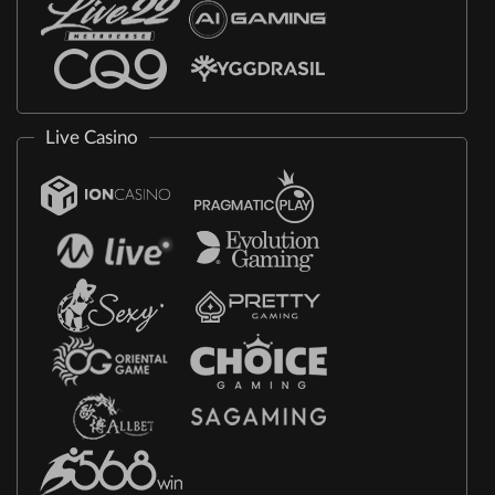
Live Casino