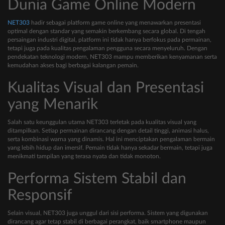
Dunia Game Online Modern
NET303
hadir sebagai platform game online yang menawarkan presentasi
optimal dengan standar yang semakin berkembang secara global. Di tengah
persaingan industri digital, platform ini tidak hanya berfokus pada permainan,
tetapi juga pada kualitas pengalaman pengguna secara menyeluruh. Dengan
pendekatan teknologi modern, NET303 mampu memberikan kenyamanan serta
kemudahan akses bagi berbagai kalangan pemain.
Kualitas Visual dan Presentasi
yang Menarik
Salah satu keunggulan utama NET303 terletak pada kualitas visual yang
ditampilkan. Setiap permainan dirancang dengan detail tinggi, animasi halus,
serta kombinasi warna yang dinamis. Hal ini menciptakan pengalaman bermain
yang lebih hidup dan imersif. Pemain tidak hanya sekadar bermain, tetapi juga
menikmati tampilan yang terasa nyata dan tidak monoton.
Performa Sistem Stabil dan
Responsif
Selain visual, NET303 juga unggul dari sisi performa. Sistem yang digunakan
dirancang agar tetap stabil di berbagai perangkat, baik smartphone maupun