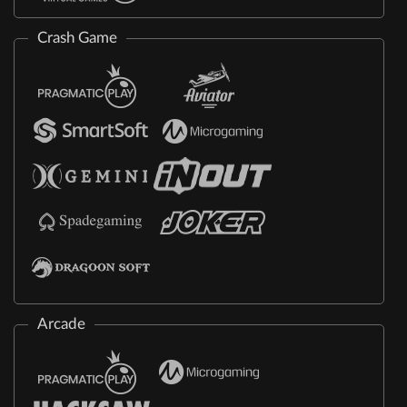
Crash Game
Arcade