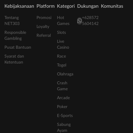
Kebijaksanaan
Platform
Kategori
Dukungan
Komunitas
Tentang
Promosi
Hot
+628572
NET303
Games
5604142
Loyalty
Responsible
Slots
Referral
Gambling
Live
Pusat Bantuan
Casino
Syarat dan
Race
Ketentuan
Togel
Olahraga
Crash
Game
Arcade
Poker
E-Sports
Sabung
Ayam