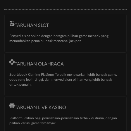
TARUHAN SLOT
Penyedia slot online dengan beragam pilihan game menarik yang
memudahkan pemain untuk mencapai jackpot
TARUHAN OLAHRAGA
Sportsbook Gaming Platform Terbaik menawarkan lebih banyak game,
odds yang lebih tinggi, dan menyediakan pilihan yang lebih banyak
untuk pemain.
TARUHAN LIVE KASINO
Platform Pilihan bagi perusahaan-perusahaan terbaik di dunia, dengan
pilihan variasi game terbanyak