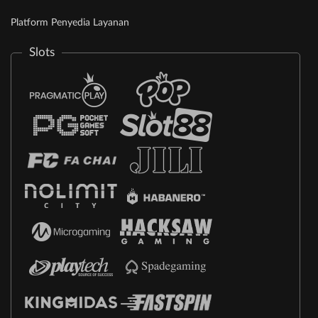
Platform Penyedia Layanan
Slots