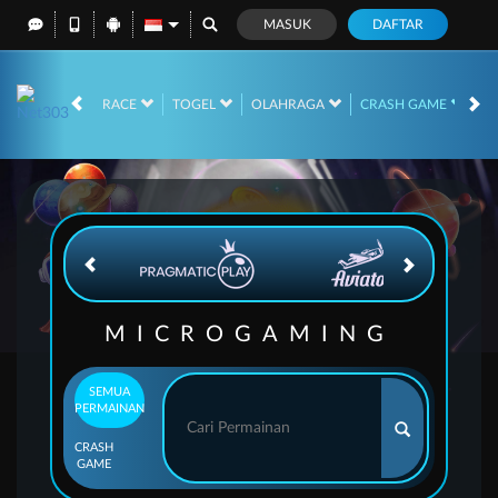
MASUK
DAFTAR
IVE CASINO
RACE
TOGEL
OLAHRAGA
CRASH GAME
A
MICROGAMING
SEMUA
PERMAINAN
CRASH
GAME