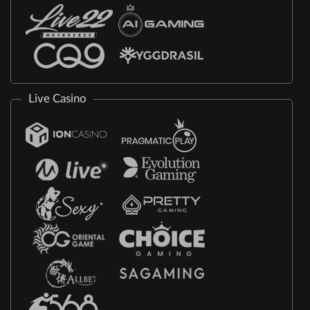
Live Casino