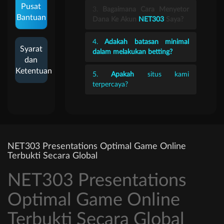
Pusat
3.
Bagaimana Cara Menyetor
Bantuan
Dana Ke Akun
NET303
Saya?
4.
Adakah batasan minimal
Syarat
dalam melakukan betting?
dan
Ketentuan
5.
Apakah
situs kami
terpercaya?
NET303 Presentations Optimal Game Online
Terbukti Secara Global
NET303 Presentations
Optimal Game Online
Terbukti Secara Global