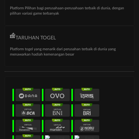
Platform Pilihan bagi perusahaan-perusahaan terbaik di dunia, dengan
pilihan variasi game terbanyak
TARUHAN TOGEL
Platform togel yang menarik dari perusahan terbaik di dunia yang
menawarkan hadiah kemenangan besar