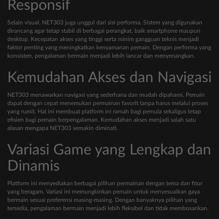
Responsif
Selain visual, NET303 juga unggul dari sisi performa. Sistem yang digunakan
dirancang agar tetap stabil di berbagai perangkat, baik smartphone maupun
desktop. Kecepatan akses yang tinggi serta minim gangguan teknis menjadi
faktor penting yang meningkatkan kenyamanan pemain. Dengan performa yang
konsisten, pengalaman bermain menjadi lebih lancar dan menyenangkan.
Kemudahan Akses dan Navigasi
NET303 menawarkan navigasi yang sederhana dan mudah dipahami. Pemain
dapat dengan cepat menemukan permainan favorit tanpa harus melalui proses
yang rumit. Hal ini membuat platform ini ramah bagi pemula sekaligus tetap
efisien bagi pemain berpengalaman. Kemudahan akses menjadi salah satu
alasan mengapa NET303 semakin diminati.
Variasi Game yang Lengkap dan
Dinamis
Platform ini menyediakan berbagai pilihan permainan dengan tema dan fitur
yang beragam. Variasi ini memungkinkan pemain untuk menyesuaikan gaya
bermain sesuai preferensi masing-masing. Dengan banyaknya pilihan yang
tersedia, pengalaman bermain menjadi lebih fleksibel dan tidak membosankan.