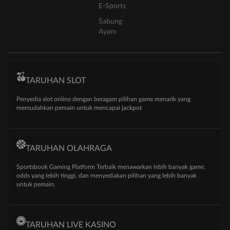
E-Sports
Sabung
Ayam
TARUHAN SLOT
Penyedia slot online dengan beragam pilihan game menarik yang
memudahkan pemain untuk mencapai jackpot
TARUHAN OLAHRAGA
Sportsbook Gaming Platform Terbaik menawarkan lebih banyak game,
odds yang lebih tinggi, dan menyediakan pilihan yang lebih banyak
untuk pemain.
TARUHAN LIVE KASINO