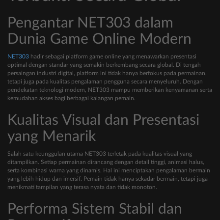
Pengantar NET303 dalam
Dunia Game Online Modern
NET303
hadir sebagai platform game online yang menawarkan presentasi
optimal dengan standar yang semakin berkembang secara global. Di tengah
persaingan industri digital, platform ini tidak hanya berfokus pada permainan,
tetapi juga pada kualitas pengalaman pengguna secara menyeluruh. Dengan
pendekatan teknologi modern, NET303 mampu memberikan kenyamanan serta
kemudahan akses bagi berbagai kalangan pemain.
Kualitas Visual dan Presentasi
yang Menarik
Salah satu keunggulan utama NET303 terletak pada kualitas visual yang
ditampilkan. Setiap permainan dirancang dengan detail tinggi, animasi halus,
serta kombinasi warna yang dinamis. Hal ini menciptakan pengalaman bermain
yang lebih hidup dan imersif. Pemain tidak hanya sekadar bermain, tetapi juga
menikmati tampilan yang terasa nyata dan tidak monoton.
Performa Sistem Stabil dan