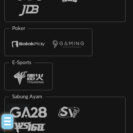
Poker
E-Sports
Sabung Ayam
Tap Me!