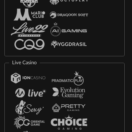
Live Casino