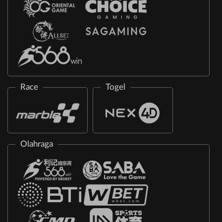
Race
Togel
Olahraga