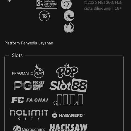
©2026 NET303. Hak
cipta dilindungi | 18+
Platform Penyedia Layanan
Slots