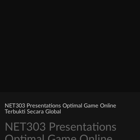
NET303 Presentations Optimal Game Online
Terbukti Secara Global
NET303 Presentations
Optimal Game Online