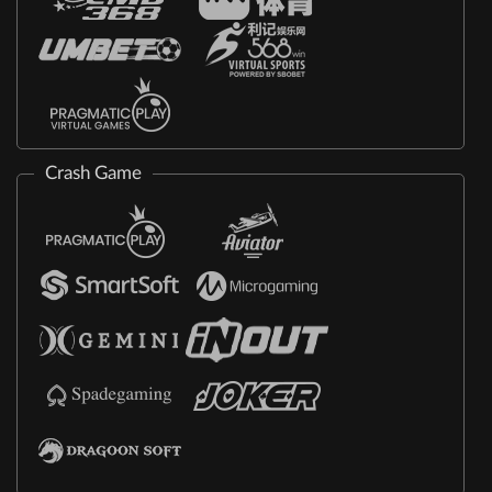
Crash Game