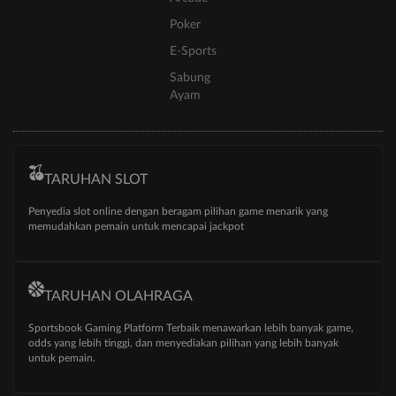
Poker
E-Sports
Sabung
Ayam
TARUHAN SLOT
Penyedia slot online dengan beragam pilihan game menarik yang
memudahkan pemain untuk mencapai jackpot
TARUHAN OLAHRAGA
Sportsbook Gaming Platform Terbaik menawarkan lebih banyak game,
odds yang lebih tinggi, dan menyediakan pilihan yang lebih banyak
untuk pemain.