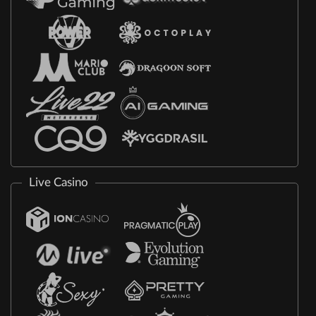
Live Casino