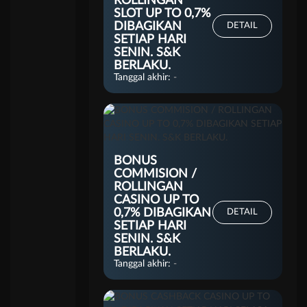
ROLLINGAN
SLOT UP TO 0,7%
DIBAGIKAN
DETAIL
SETIAP HARI
SENIN. S&K
BERLAKU.
Tanggal akhir:
-
BONUS
COMMISION /
ROLLINGAN
CASINO UP TO
0,7% DIBAGIKAN
DETAIL
SETIAP HARI
SENIN. S&K
BERLAKU.
Tanggal akhir:
-