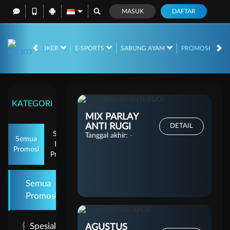
MASUK
DAFTAR
PROMOSI
ARCADE
POKER
E-SPORTS
SABUNG AYAM
KATEGORI
MIX PARLAY
ANTI RUGI
DETAIL
Semua
Tanggal akhir:
-
Semua
Event
Promosi
Provider
Semua
Promosi
Spesial
AGUSTUS