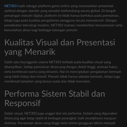
NET303
hadir sebagai platform game online yang menawarkan presentasi
optimal dengan standar yang semakin berkembang secara global. Di tengah
persaingan industri digital, platform ini tidak hanya berfokus pada permainan,
tetapi juga pada kualitas pengalaman pengguna secara menyeluruh. Dengan
pendekatan teknologi modern, NET303 mampu memberikan kenyamanan serta
kemudahan akses bagi berbagai kalangan pemain.
Kualitas Visual dan Presentasi
yang Menarik
Salah satu keunggulan utama NET303 terletak pada kualitas visual yang
ditampilkan. Setiap permainan dirancang dengan detail tinggi, animasi halus,
serta kombinasi warna yang dinamis. Hal ini menciptakan pengalaman bermain
yang lebih hidup dan imersif. Pemain tidak hanya sekadar bermain, tetapi juga
menikmati tampilan yang terasa nyata dan tidak monoton.
Performa Sistem Stabil dan
Responsif
Selain visual, NET303 juga unggul dari sisi performa. Sistem yang digunakan
dirancang agar tetap stabil di berbagai perangkat, baik smartphone maupun
desktop. Kecepatan akses yang tinggi serta minim gangguan teknis menjadi