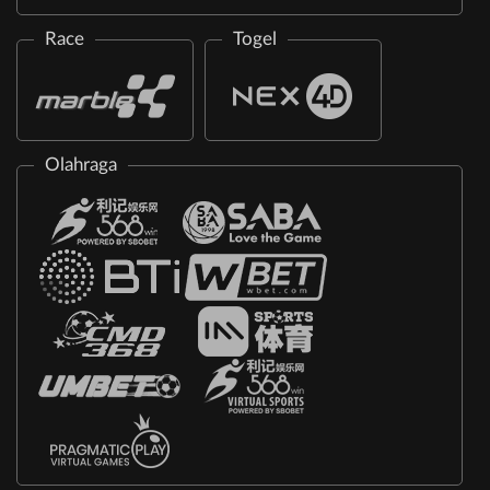
Race
Togel
Olahraga