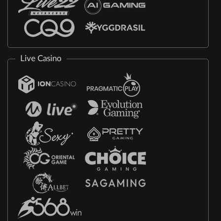
Live Casino