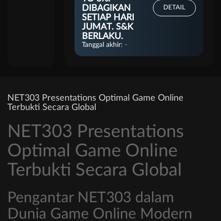
DIBAGIKAN
DETAIL
SETIAP HARI
JUMAT. S&K
BERLAKU.
Tanggal akhir:
-
NET303 Presentations Optimal Game Online
Terbukti Secara Global
NET303 Presentations
Optimal Game Online
Terbukti Secara Global
Pengantar NET303 dalam
Dunia Game Online Modern