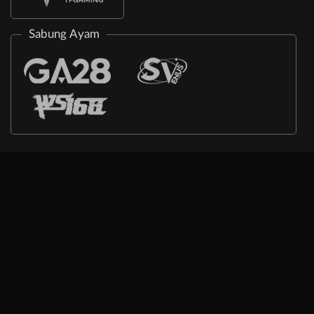
Sabung Ayam