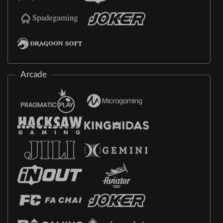
Arcade