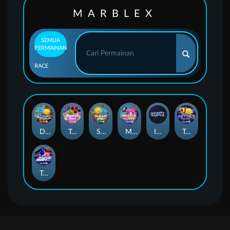
MARBLEX
SEMUA
PERMAINAN
RACE
Dragon Tiger
Tomorrow land
Super PK
Marble Run
Infinity Castle
Tokyo Drift Nitro
Tokyo Drift