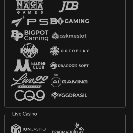
Live Casino