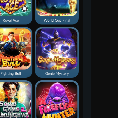
Royal Ace
World Cup Final
Fighting Bull
Genie Mystery