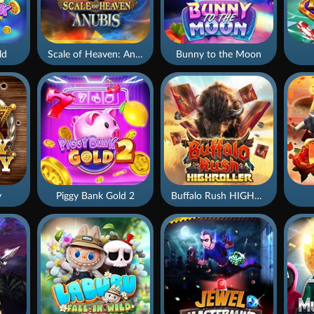
ld
Scale of Heaven: Anubis
Bunny to the Moon
y
Piggy Bank Gold 2
Buffalo Rush HIGHROLLER