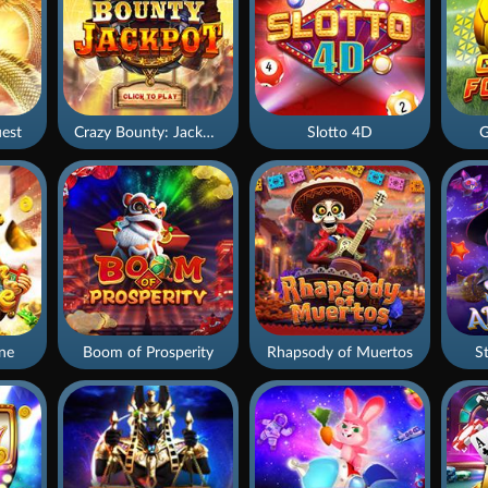
est
Crazy Bounty: Jackpot
Slotto 4D
G
ne
Boom of Prosperity
Rhapsody of Muertos
S