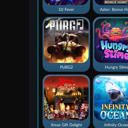
DJ Fever
Aztec: Bonus H
PUBG2
Hungry Slim
Xmas Gift Delight
Infinity Ocea