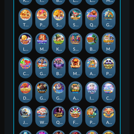
Kraken Queen
Into The Fay: Nixie
Bloodmoon Amazonia
Lucky Cat Slot4D
Lion Dance Slot4D
Macau Slot4D
Tiger Slot4D
Phoenix Slot4D
Slot4D
Shipwrecked Riches
Quantum Of Giza
Great Wall of Meta Dragon
Lucky Coins
Mahjong Style
Kingdom of Luck
Sanctum Of Savanah
Bonsai of the Riches
Mobox Olympia
Candy Bomb
Goal Rush
Black Pink (B.P.) in Metaverse
Mask of Truth Jumboways
Axie Universe
Panda Realm
Dragon FAFAFA
God's Gambit : Hades
God's Gambit Zeus
Apes Squad
Into the Fay: Snowie
Classic Diamond X5
Jarvis
Winter Winnings
Queen Femida
Fortune Dance
Princess and the Evil Witch
Advent of the Dragon