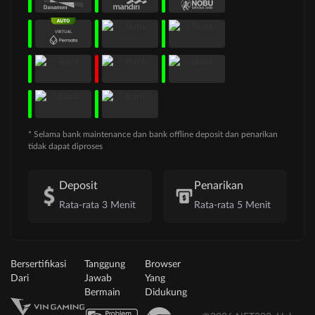
* Selama bank maintenance dan bank offline deposit dan penarikan
tidak dapat diproses
Deposit
Penarikan
Rata-rata 3 Menit
Rata-rata 5 Menit
Bersertifikasi
Tanggung
Browser
Dari
Jawab
Yang
Bermain
Didukung