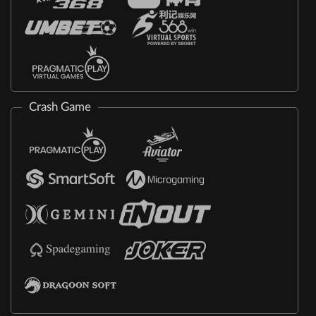
Crash Game