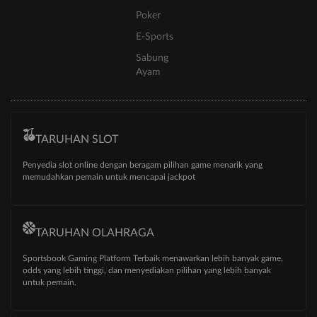
Poker
E-Sports
Sabung
Ayam
TARUHAN SLOT
Penyedia slot online dengan beragam pilihan game menarik yang
memudahkan pemain untuk mencapai jackpot
TARUHAN OLAHRAGA
Sportsbook Gaming Platform Terbaik menawarkan lebih banyak game,
odds yang lebih tinggi, dan menyediakan pilihan yang lebih banyak
untuk pemain.