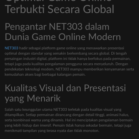
Terbukti Secara Global
Pengantar NET303 dalam
Dunia Game Online Modern
NET303
hadir sebagai platform game online yang menawarkan presentasi
optimal dengan standar yang semakin berkembang secara global. Di tengah
persaingan industri digital, platform ini tidak hanya berfokus pada permainan,
tetapi juga pada kualitas pengalaman pengguna secara menyeluruh. Dengan
pendekatan teknologi modern, NET303 mampu memberikan kenyamanan serta
kemudahan akses bagi berbagai kalangan pemain.
Kualitas Visual dan Presentasi
yang Menarik
Salah satu keunggulan utama NET303 terletak pada kualitas visual yang
ditampilkan. Setiap permainan dirancang dengan detail tinggi, animasi halus,
serta kombinasi warna yang dinamis. Hal ini menciptakan pengalaman bermain
yang lebih hidup dan imersif. Pemain tidak hanya sekadar bermain, tetapi juga
menikmati tampilan yang terasa nyata dan tidak monoton.