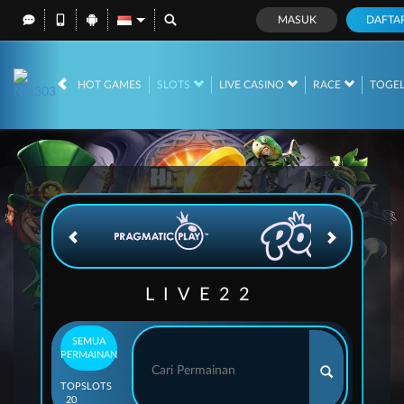
MASUK
DAFTA
IDR
12,700,744,
HOT GAMES
SLOTS
LIVE CASINO
RACE
TOGE
LIVE22
SEMUA
PERMAINAN
TOP
SLOTS
20