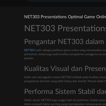
NET303 Presentations Optimal Game Online
NET303 Presentations
Pengantar NET303 dalam
NET303
hadir sebagai platform game online yang menawarkan pres
permainan, tetapi juga pada kualitas pengalaman pengguna sec
pemain.
Kualitas Visual dan Prese
Salah satu keunggulan utama NET303 terletak pada kualitas visual
pengalaman bermain yang lebih hidup dan imersif. Pemain tidak h
Performa Sistem Stabil da
Selain visual, NET303 juga unggul dari sisi performa. Sistem yan
teknis menjadi faktor penting yang meningkatkan kenyamanan pe