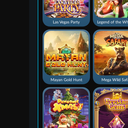
Las Vegas Party
Mayan Gold Hunt
Mega Wild Safa