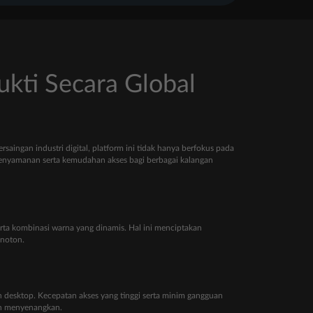
kti Secara Global
aingan industri digital, platform ini tidak hanya berfokus pada
enyamanan serta kemudahan akses bagi berbagai kalangan
erta kombinasi warna yang dinamis. Hal ini menciptakan
onoton.
un desktop. Kecepatan akses yang tinggi serta minim gangguan
an menyenangkan.