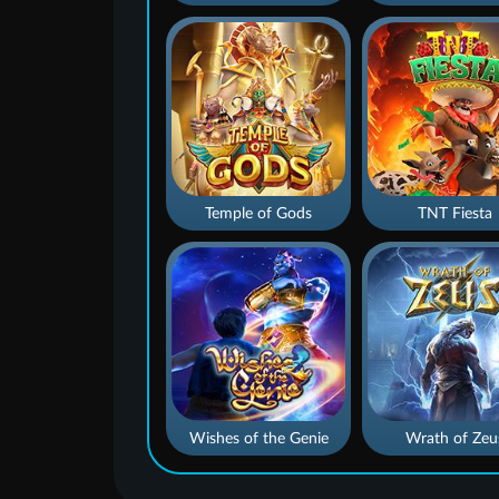
Temple of Gods
TNT Fiesta
Wishes of the Genie
Wrath of Zeu