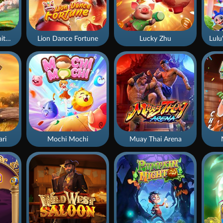
Legend of the White and Green Snake
Lion Dance Fortune
Lucky Zhu
ri
Mochi Mochi
Muay Thai Arena