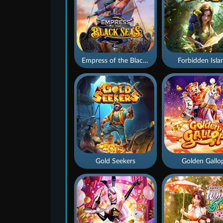
Empress of the Black Seas
Forbidden Isla
Gold Seekers
Golden Gallo