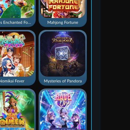
Lulu's Enchanted Forest
Mahjong Fortune
Nomikai Fever
Mysteries of Pandora