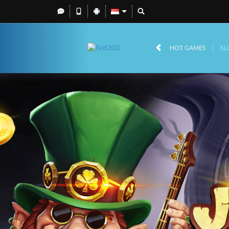
HOT GAMES
SL