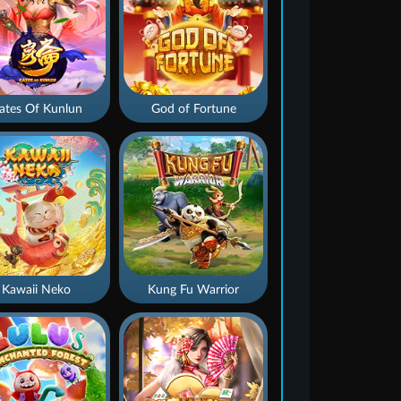
ates Of Kunlun
God of Fortune
Kawaii Neko
Kung Fu Warrior