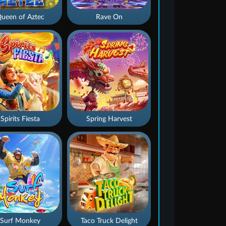
ueen of Aztec
Rave On
Spirits Fiesta
Spring Harvest
Surf Monkey
Taco Truck Delight