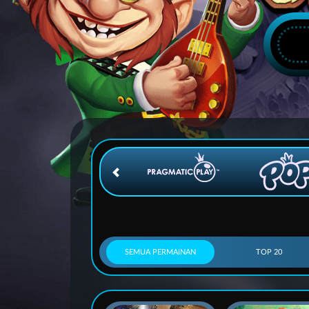
SEMUA PERMAINAN
TOP 20