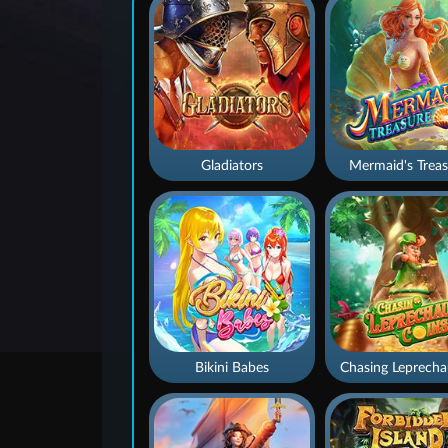
Gladiators
Mermaid's Treas
Bikini Babes