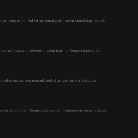
es yang rumit. Hal ini membuat platform ini ramah bagi pemula
a bermain sesuai preferensi masing-masing. Dengan banyaknya
n, sehingga mampu menarik perhatian pemain dari berbagai
itas tetap aman. Dengan adanya perlindungan ini, pemain dapat