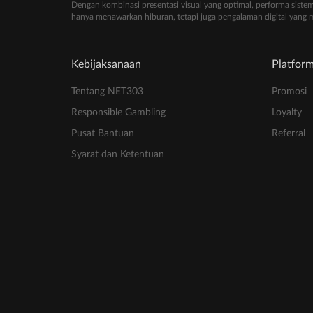
Dengan kombinasi presentasi visual yang optimal, performa sistem
hanya menawarkan hiburan, tetapi juga pengalaman digital yang 
Kebijaksanaan
Platfor
Tentang NET303
Promosi
Responsible Gambling
Loyalty
Pusat Bantuan
Referral
Syarat dan Ketentuan