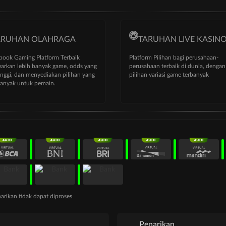
ARUHAN OLAHRAGA
TARUHAN LIVE KASIN
book Gaming Platform Terbaik
Platform Pilihan bagi perusahaan-
rkan lebih banyak game, odds yang
perusahaan terbaik di dunia, dengan
tinggi, dan menyediakan pilihan yang
pilihan variasi game terbanyak
banyak untuk pemain.
arikan tidak dapat diproses
Penarikan