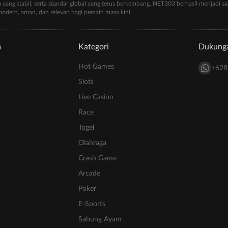
 yang stabil, serta standar global yang terus berkembang, NET303 berhasil menjadi sa
modern, aman, dan relevan bagi pemain masa kini.
m
Kategori
Dukung
Hot Games
+628
Slots
Live Casino
Race
Togel
Olahraga
Crash Game
Arcade
Poker
E-Sports
Sabung Ayam