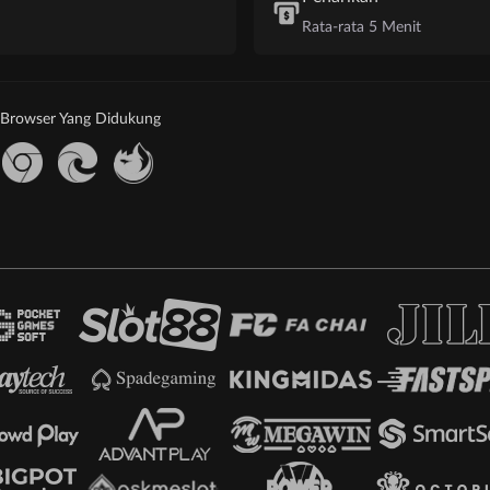
Rata-rata 5 Menit
Browser Yang Didukung