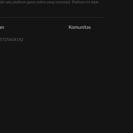
lah satu platform game online yang menonjol. Platform ini tidak
an
Komunitas
5725604142