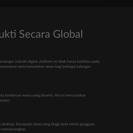
kti Secara Global
aingan industri digital, platform ini tidak hanya berfokus pada
enyamanan serta kemudahan akses bagi berbagai kalangan
erta kombinasi warna yang dinamis. Hal ini menciptakan
onoton.
un desktop. Kecepatan akses yang tinggi serta minim gangguan
an menyenangkan.