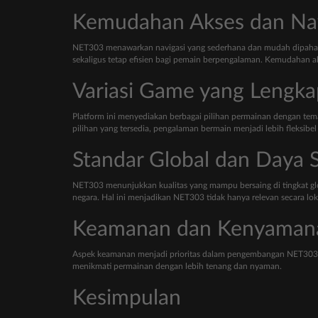
Kemudahan Akses dan Nav
NET303 menawarkan navigasi yang sederhana dan mudah dipahami.
sekaligus tetap efisien bagi pemain berpengalaman. Kemudahan a
Variasi Game yang Lengka
Platform ini menyediakan berbagai pilihan permainan dengan tem
pilihan yang tersedia, pengalaman bermain menjadi lebih fleksib
Standar Global dan Daya S
NET303 menunjukkan kualitas yang mampu bersaing di tingkat gl
negara. Hal ini menjadikan NET303 tidak hanya relevan secara lokal
Keamanan dan Kenyaman
Aspek keamanan menjadi prioritas dalam pengembangan NET303. S
menikmati permainan dengan lebih tenang dan nyaman.
Kesimpulan