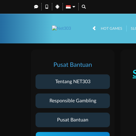
HOT GAMES
SL
Pusat Bantuan
Tentang NET303
Responsible Gambling
Pusat Bantuan