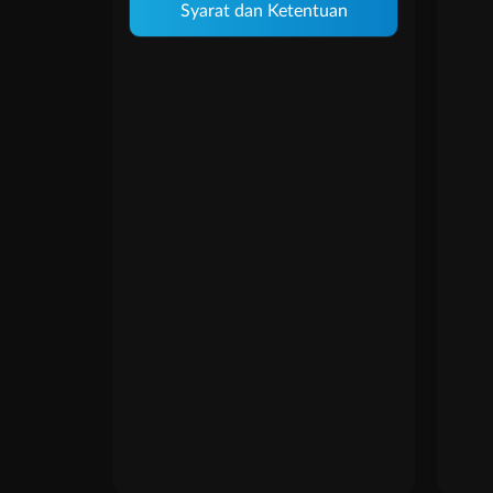
Syarat dan Ketentuan