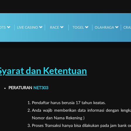
OTS
LIVE CASINO
RACE
TOGEL
OLAHRAGA
CRA
Syarat dan Ketentuan
PERATURAN
NET303
Pendaftar harus berusia 17 tahun keatas.
Anda wajib memberikan data informasi dengan lengka
Nomor dan Nama Rekening )
Proses Transaksi hanya bisa dilakukan pada jam bank on