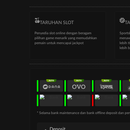
TARUHAN SLOT
T
Penyedia slot online dengan beragam
Sports
pilihan game menarik yang memudahkan
menawa
pemain untuk mencapai jackpot
lebih 
lebih 
* Selama bank maintenance dan bank offline deposit dan pen
Deposit