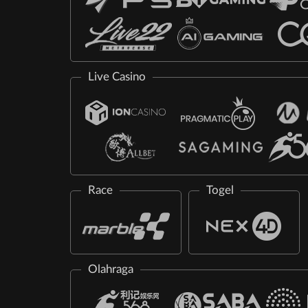
Live Casino
Race
Togel
Olahraga