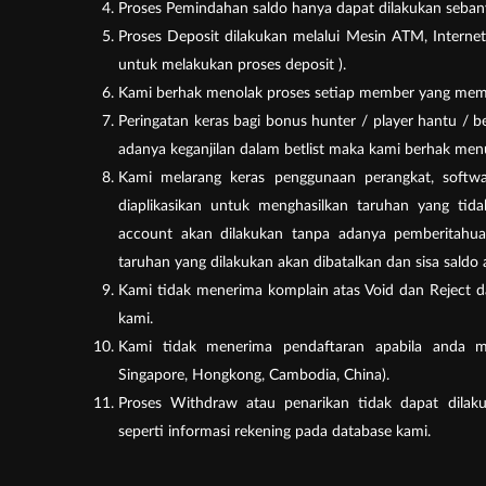
Proses Pemindahan saldo hanya dapat dilakukan sebanya
Proses Deposit dilakukan melalui Mesin ATM, Internet 
untuk melakukan proses deposit ).
Kami berhak menolak proses setiap member yang mema
Peringatan keras bagi bonus hunter / player hantu / bett
adanya keganjilan dalam betlist maka kami berhak men
Kami melarang keras penggunaan perangkat, softw
diaplikasikan untuk menghasilkan taruhan yang ti
account akan dilakukan tanpa adanya pemberitahu
taruhan yang dilakukan akan dibatalkan dan sisa saldo
Kami tidak menerima komplain atas Void dan Reject d
kami.
Kami tidak menerima pendaftaran apabila anda m
Singapore, Hongkong, Cambodia, China).
Proses Withdraw atau penarikan tidak dapat dilaku
seperti informasi rekening pada database kami.